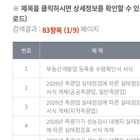
※ 제목을 클릭하시면 상세정보를 확인할 수 있
로드)
검색결과 :
페이지
83항목 (1/9)
번호
제 목
1
부동산개발업 등록증 수령확인서 서식
2026년 측량업 실태점검에 따른 실태점
2
서식 게재(공공측량업, 일반측량업)
2026년 측량업 실태점검에 따른 실태점
3
서식 게재(지적측량업)
2026년 측량기기 성능검사 대행자 실태
4
에 따른 실태점검표 서식 게재