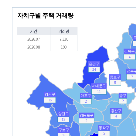
자치구별 주택 거래량
기간
거래량
2026.07
7,330
2026.08
199
강북구
4
은평구
24
성북
종로구
7
0
서대문구
11
강서구
중구
마포구
16
2
2
용산구
양천구
영등포구
4
12
2
동작구
구로구
5
14