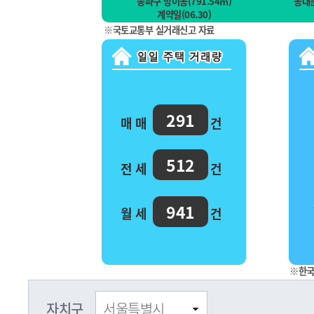
송파구 방이동(791.54㎡)
동대문
계약일(06.30)
※국토교통부 실거래신고 자료
291
매 매
건
512
전 세
건
941
월 세
건
※한국
자치구