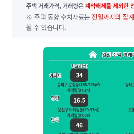
주택 거래가격, 거래량은
계약해제를 제외한 
※ 주택 동향 수치자료는
전일까지의 집계
될 수 있습니다.
최고가(억)
34
아파트
송파구 문정동(158.705㎡)
동대문
계약일(07.14)
연립
16.5
용산구 이태원동(29.97㎡)
도봉
계약일(07.09)
단독
46